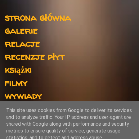
t
Menu
a
strona główna
r
galerie
z
e
relacje
recenzje płyt
książki
filmy
wywiady
kontakt
This site uses cookies from Google to deliver its services
and to analyze traffic. Your IP address and user-agent are
shared with Google along with performance and security
metrics to ensure quality of service, generate usage
Obsługiwane przez usługę Blogger
statistics, and to detect and address abuse.