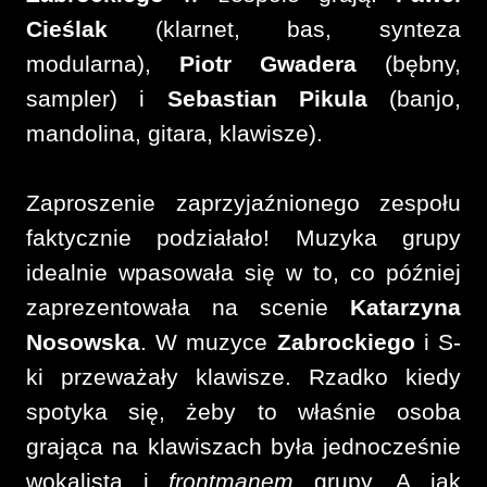
Cieślak
(klarnet, bas, synteza
modularna),
Piotr Gwadera
(bębny,
sampler) i
Sebastian Pikula
(banjo,
mandolina, gitara, klawisze).
Zaproszenie zaprzyjaźnionego zespołu
faktycznie podziałało! Muzyka grupy
idealnie wpasowała się w to, co później
zaprezentowała na scenie
Katarzyna
Nosowska
. W muzyce
Zabrockiego
i S-
ki przeważały klawisze. Rzadko kiedy
spotyka się, żeby to właśnie osoba
grająca na klawiszach była jednocześnie
wokalistą i
frontmanem
grupy. A jak