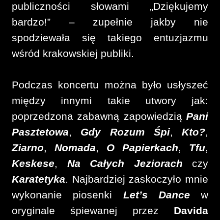
publiczności słowami „Dziękujemy
bardzo!” – zupełnie jakby nie
spodziewała się takiego entuzjazmu
wśród krakowskiej publiki.
Podczas koncertu można było usłyszeć
między innymi takie utwory jak:
poprzedzona zabawną zapowiedzią
Pani
Pasztetowa
,
Gdy Rozum Śpi
,
Kto?
,
Ziarno
,
Nomada
,
O Papierkach
,
Tfu
,
Keskese
,
Na Całych Jeziorach
czy
Karatetyka
. Najbardziej zaskoczyło mnie
wykonanie piosenki
Let’s Dance
w
oryginale śpiewanej przez
Davida