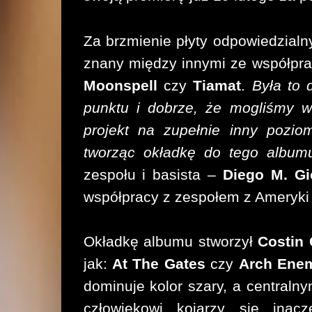
Za brzmienie płyty odpowiedzialn
znany między innymi ze współpra
Moonspell
czy
Tiamat
.
Była to 
punktu i dobrze, że mogliśmy w
projekt na zupełnie inny pozio
tworząc okładkę do tego albu
zespołu i basista –
Diego M. Gi
współpracy z zespołem z Ameryki 
Okładkę albumu stworzył
Costin
jak:
At The Gates
czy
Arch Ene
dominuje kolor szary, a central
człowiekowi kojarzy się inac