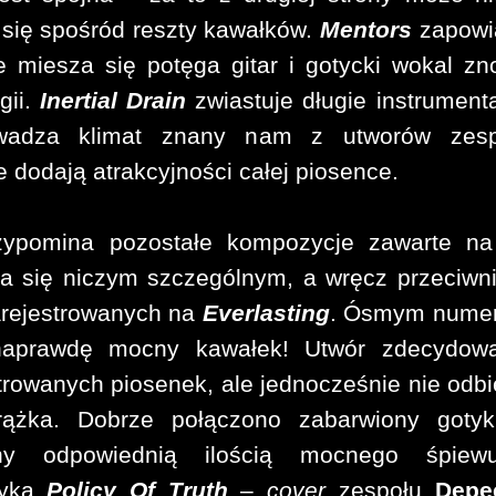
a się spośród reszty kawałków.
Mentors
zapowi
ale miesza się potęga gitar i gotycki wokal z
gii.
Inertial Drain
zwiastuje długie instrument
adza klimat znany nam z utworów zesp
e dodają atrakcyjności całej piosence.
ypomina pozostałe kompozycje zawarte na 
nia się niczym szczególnym, a wręcz przeciwn
arejestrowanych na
Everlasting
. Ósmym nume
naprawdę mocny kawałek! Utwór zdecydowa
strowanych piosenek, ale jednocześnie nie odb
rążka. Dobrze połączono zabarwiony gotyk
tany odpowiednią ilością mocnego śpiew
myka
Policy Of Truth
–
cover
zespołu
Depe