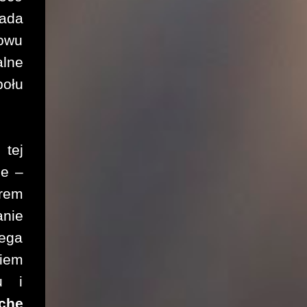
ada
nowu
alne
ołu
tej
ie –
rem
nie
iega
iem
u i
che