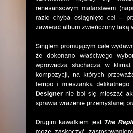
renesansowym malarstwem (napr
razie chyba osiągnięto cel – p
zawierać album zwieńczony taką w
Singlem promującym całe wydawni
że dokonano właściwego wybor
wprowadza słuchacza w klimat 
kompozycji, na których przeważa
tempo i mieszanka delikatneg
Designer
nie boi się mieszać a
sprawia wrażenie przemyślanej o
Drugim kawałkiem jest
The Repl
może zaskoczyć zastosowaniem 