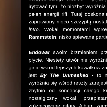
irytować tym, że niezbyt wyróżni
pełen energii riff. Tutaj doskon
zaprawiony nieco szczyptą nostal
intro
. Wokal momentami wprow
Rammstein
; nisko śpiewane parti
Endowar
swoim brzmieniem prz
płycie. Niestety utwór nie wyróż
ginie wśród lepszych kawałków z
jest
By The Unmasked -
to 
wyróżnia się wśród reszty zareje
zbytnio od koncepcji całego k
nostalgiczny wokal, przepla
zróżnicowane gitary. Album za