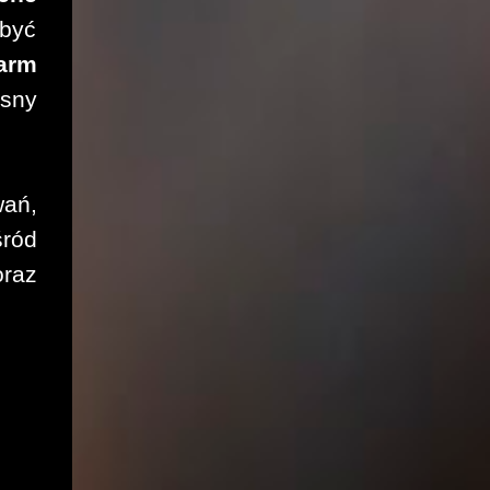
 być
arm
asny
wań,
śród
oraz