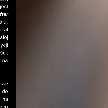
jest
fter
alu,
okal
ałej
ycji
ści.
 na
rowe
a do
o na
ieco