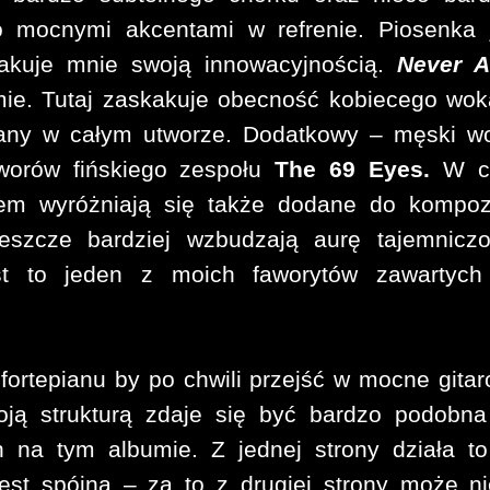
 mocnymi akcentami w refrenie. Piosenka 
kakuje mnie swoją innowacyjnością.
Never A
ie. Tutaj zaskakuje obecność kobiecego wok
any w całym utworze. Dodatkowy – męski w
worów fińskiego zespołu
The 69 Eyes.
W c
em wyróżniają się także dodane do kompoz
eszcze bardziej wzbudzają aurę tajemniczo
st to jeden z moich faworytów zawartych
 fortepianu by po chwili przejść w mocne gita
woją strukturą zdaje się być bardzo podobn
 na tym albumie. Z jednej strony działa t
est spójna – za to z drugiej strony może n