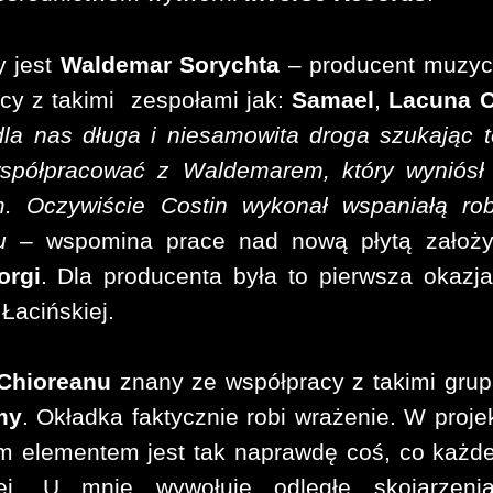
y jest
Waldemar Sorychta
– producent muzyc
cy z takimi zespołami jak:
Samael
,
Lacuna C
dla nas długa i niesamowita droga szukając 
spółpracować z Waldemarem, który wyniósł
m. Oczywiście Costin wykonał wspaniałą ro
mu
– wspomina prace nad nową płytą założy
orgi
. Dla producenta była to pierwsza okazj
Łacińskiej.
 Chioreanu
znany ze współpracy z takimi gru
my
. Okładka faktycznie robi wrażenie. W proje
nym elementem jest tak naprawdę coś, co każ
zej. U mnie wywołuje odległe skojarzeni