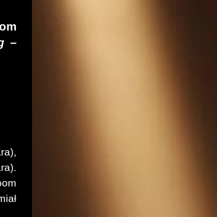
oom
ng
–
ra),
ara).
doom
miał