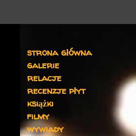
Menu
strona główna
galerie
relacje
recenzje płyt
książki
filmy
wywiady