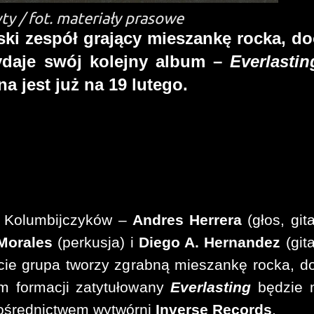
ty / fot. materiały prasowe
ski zespół grający mieszankę rocka, d
ydaje swój kolejny album –
Everlasti
a jest już na 19 lutego.
h Kolumbijczyków –
Andres Herrera
(głos, gita
 Morales
(perkusja) i
Diego A. Hernandez
(git
cie grupa tworzy zgrabną mieszankę rocka, 
m formacji zatytułowany
Everlasting
będzie 
pośrednictwem wytwórni
Inverse Records
.