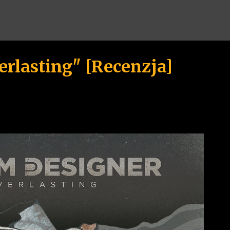
Przejdź do głównej zawartości
rlasting" [Recenzja]