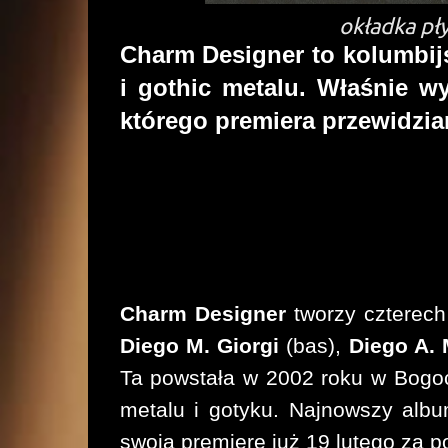
okładka pły
Charm Designer to kolumbij
i gothic metalu. Właśnie w
którego premiera przewidzian
Charm Designer
tworzy czterec
Diego M. Giorgi
(bas),
Diego A.
Ta powstała w 2002 roku w Bogo
metalu i gotyku. Najnowszy albu
swoją premierę już 19 lutego za 