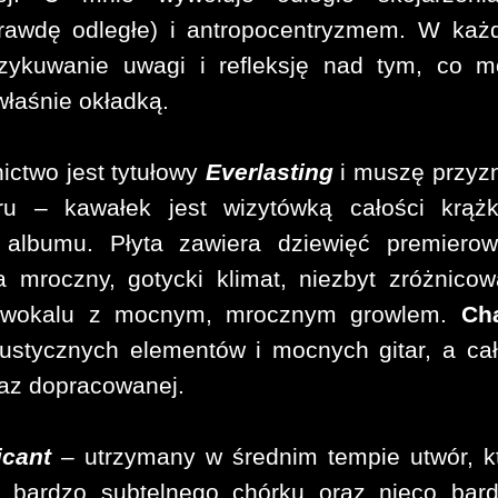
awdę odległe) i antropocentryzmem. W każ
rzykuwanie uwagi i refleksję nad tym, co 
łaśnie okładką.
ctwo jest tytułowy
Everlasting
i muszę przyz
u – kawałek jest wizytówką całości krążk
albumu. Płyta zawiera dziewięć premierow
 mroczny, gotycki klimat, niezbyt zróżnico
o wokalu z mocnym, mrocznym growlem.
Ch
kustycznych elementów i mocnych gitar, a ca
raz dopracowanej.
icant
– utrzymany w średnim tempie utwór, k
bardzo subtelnego chórku oraz nieco bard