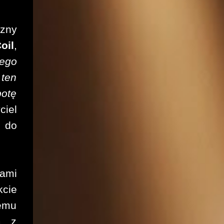
zny
oil
,
tego
 ten
botę
ciel
a do
pami
kcie
demu
a z