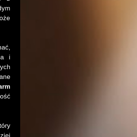
dym
może
nać,
a i
ych
wane
arm
łość
tóry
ziej