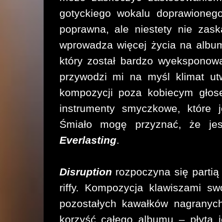
gotyckiego wokalu doprawionego
poprawna, ale niestety nie zas
wprowadza więcej życia na album
który został bardzo wyeksponow
przywodzi mi na myśl klimat ut
kompozycji poza kobiecym głos
instrumenty smyczkowe, które j
Śmiało mogę przyznać, że je
Everlasting
.
Disruption
rozpoczyna się partią
riffy. Kompozycja klawiszami s
pozostałych kawałków nagranych
korzyść całego albumu – płyta j