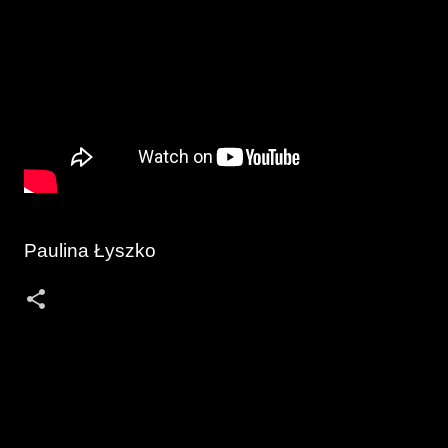
Paulina Łyszko
K
o