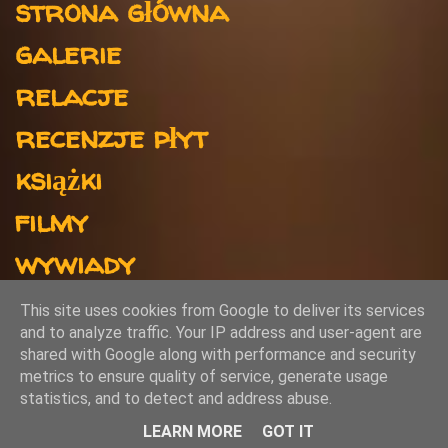
strona główna
r
galerie
z
e
relacje
recenzje płyt
książki
filmy
wywiady
kontakt
This site uses cookies from Google to deliver its services
and to analyze traffic. Your IP address and user-agent are
shared with Google along with performance and security
metrics to ensure quality of service, generate usage
Obsługiwane przez usługę Blogger
statistics, and to detect and address abuse.
Autor obrazów motywu:
rami_ba
LEARN MORE
GOT IT