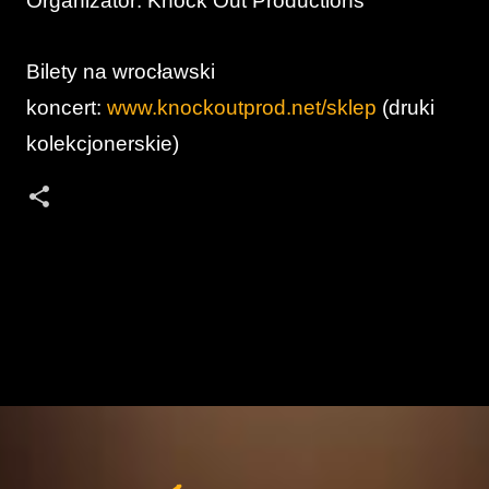
Organizator: Knock Out Productions
Bilety na wrocławski
koncert:
www.knockoutprod.net/sklep
(druki
kolekcjonerskie)
K
o
m
e
n
t
Menu
a