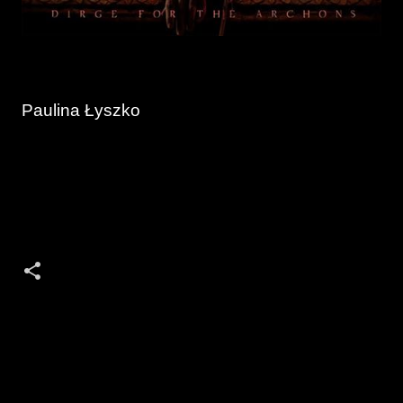
Paulina Łyszko
K
o