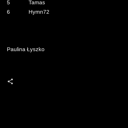
5 Tamas
6 Hymn72
Paulina Łyszko
K
o
m