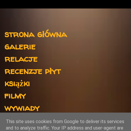
e
n
t
Menu
a
strona główna
r
galerie
z
e
relacje
recenzje płyt
książki
filmy
wywiady
kontakt
This site uses cookies from Google to deliver its services
and to analyze traffic. Your IP address and user-agent are