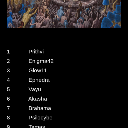
1 Prithvi
2 Enigma42
3 Glow11
4 Ephedra
5 Vayu
6 Akasha
7 Brahama
8 Psilocybe
9 Tamas