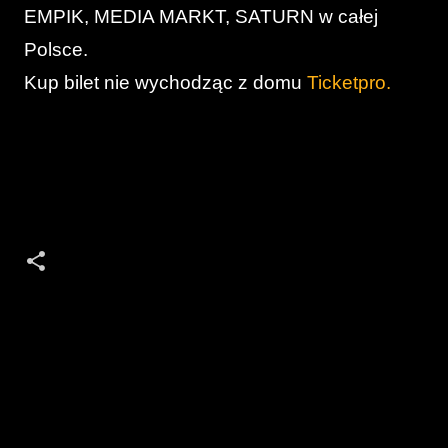
EMPIK, MEDIA MARKT, SATURN w całej
Polsce.
Kup bilet nie wychodząc z domu
Ticketpro.
K
o
m
e