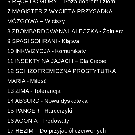
6 RĘCE DO GÓRY – Poza dobrem i złem
7 MAGISTER Z WYCIĘTĄ PRZYSADKĄ
MÓZGOWĄ – W ciszy
8 ZBOMBARDOWANA LALECZKA - Żołnierz
9 SPASI SOHRANI - Klątwa
10 INKWIZYCJA - Komunikaty
11 INSEKTY NA JAJACH – Dla Ciebie
12 SCHIZOFREMICZNA PROSTYTUTKA
MARIA - Miłość
13 ZIMA - Tolerancja
14 ABSURD - Nowa dyskoteka
15 PANCER - Harcerzyki
16 AGONIA - Trędowaty
17 REŻIM – Do przyjaciół czerwonych