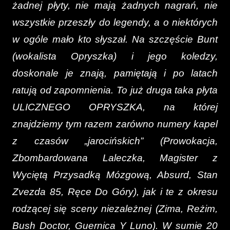
żadnej płyty, nie mają żadnych nagrań, nie
wszystkie przeszły do legendy, a o niektórych
w ogóle mało kto słyszał. Na szczęście Bunt
(wokalista Opryszka) i jego koledzy,
doskonale je znają, pamiętają i po latach
ratują od zapomnienia. To już druga taka płyta
ULICZNEGO OPRYSZKA, na której
znajdziemy tym razem zarówno numery kapel
z czasów „jarocińskich” (Prowokacja,
Zbombardowana Laleczka, Magister z
Wyciętą Przysadką Mózgową, Absurd, Stan
Zvezda 85, Ręce Do Góry), jak i te z okresu
rodzącej się sceny niezależnej (Zima, Reżim,
Bush Doctor, Guernica Y Luno). W sumie 20