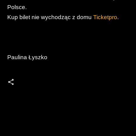
Polsce.
Kup bilet nie wychodząc z domu
Ticketpro
.
Paulina Łyszko
K
o
m