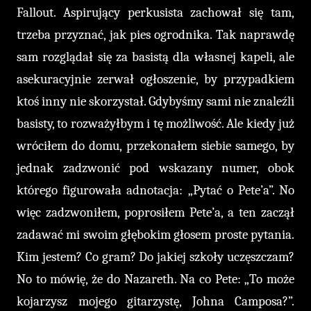
Fallout. Aspirujący perkusista zachował się tam,
trzeba przyznać, jak pies ogrodnika. Tak naprawdę
sam rozglądał się za basistą dla własnej kapeli, ale
asekuracyjnie zerwał ogłoszenie, by przypadkiem
ktoś inny nie skorzystał. Gdybyśmy sami nie znaleźli
basisty, to rozważyłbym i tę możliwość. Ale kiedy już
wróciłem do domu, przekonałem siebie samego, by
jednak zadzwonić pod wskazany numer, obok
którego figurowała adnotacja: „Pytać o Pete’a”. No
więc zadzwoniłem, poprosiłem Pete’a, a ten zaczął
zadawać mi swoim głębokim głosem proste pytania.
Kim jestem? Co gram? Do jakiej szkoły uczęszczam?
No to mówię, że do Nazareth. Na co Pete: „To może
kojarzysz mojego gitarzystę, Johna Camposa?”.