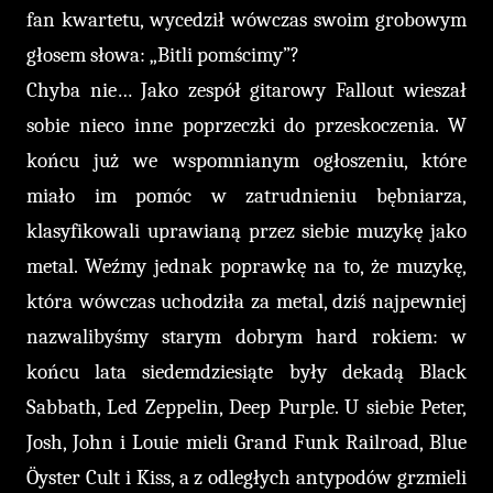
fan kwartetu, wycedził wówczas swoim grobowym
głosem słowa: „Bitli pomścimy”?
Chyba nie… Jako zespół gitarowy Fallout wieszał
sobie nieco inne p
oprzeczki do przeskoczenia. W
końcu już we wspomnianym ogłoszeniu, które
miało im pomóc w zatrudnieniu bębniarza,
klasyfikowali uprawianą przez siebie muzykę jako
metal. Weźmy jednak poprawkę na to, że muzykę,
która wówczas uchodziła za metal, dziś najpewniej
nazwalibyśmy starym dobrym hard rokiem: w
końcu lata siedemdziesiąte były dekadą Black
Sabbath, Led Zeppelin, Deep Purple. U siebie Peter,
Josh, John i Louie mieli Grand Funk Railroad, Blue
Öyster Cult i Kiss, a z odległych antypodów grzmieli