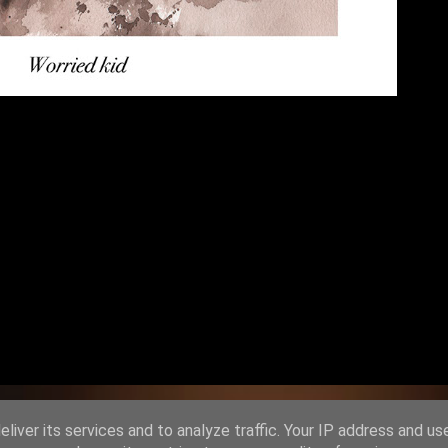
liver its services and to analyze traffic. Your IP address and us
Obsługiwane przez usługę Blogger