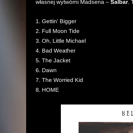
własnej wytwórni Madsena –
Salbar
. 
1. Gettin' Bigger
2. Full Moon Tide
3. Oh, Little Michael
4. Bad Weather
5. The Jacket
6. Dawn
7. The Worried Kid
8. HOME