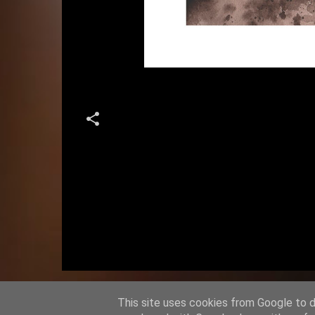
K
o
m
e
n
t
This site uses cookies from Google to de