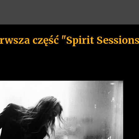
Przejdź do głównej zawartości
rwsza część "Spirit Session