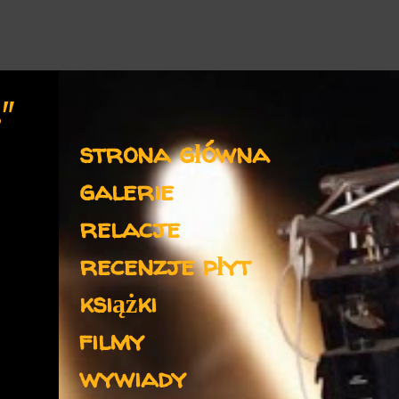
s"
Menu
strona główna
galerie
relacje
recenzje płyt
książki
filmy
wywiady