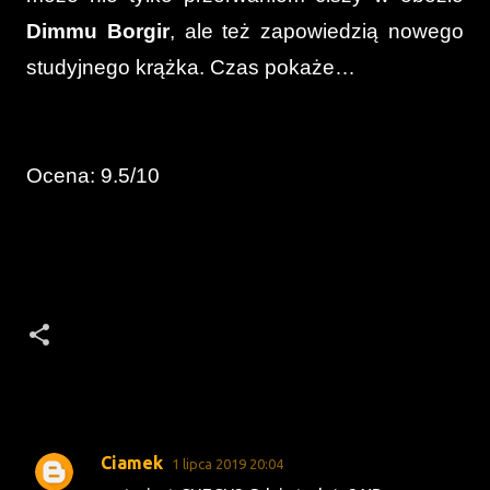
Dimmu Borgir
, ale też zapowiedzią nowego
studyjnego krążka. Czas pokaże…
Ocena: 9.5/10
Ciamek
1 lipca 2019 20:04
K