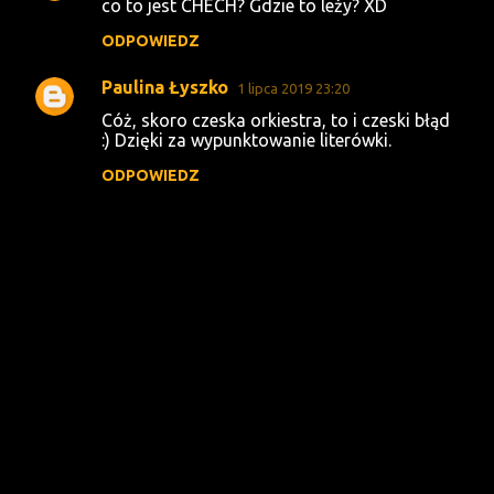
co to jest CHECH? Gdzie to leży? XD
o
ODPOWIEDZ
m
e
Paulina Łyszko
1 lipca 2019 23:20
n
Cóż, skoro czeska orkiestra, to i czeski błąd
t
:) Dzięki za wypunktowanie literówki.
a
ODPOWIEDZ
r
z
e