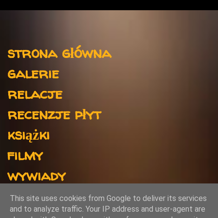
e
n
t
Menu
a
strona główna
r
galerie
z
e
relacje
recenzje płyt
książki
filmy
wywiady
kontakt
This site uses cookies from Google to deliver its services
and to analyze traffic. Your IP address and user-agent are