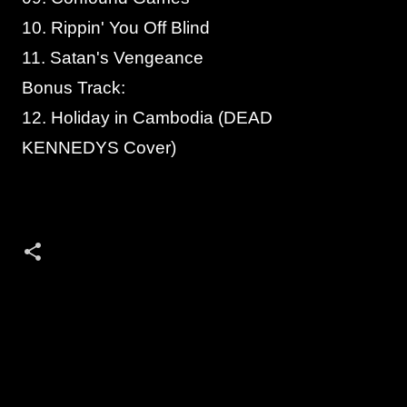
10. Rippin' You Off Blind
11. Satan's Vengeance
Bonus Track:
12. Holiday in Cambodia (DEAD
KENNEDYS Cover)
K
o
m