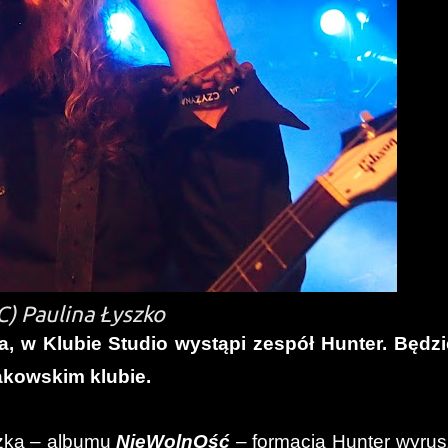
C) Paulina Łyszko
ka, w Klubie Studio wystąpi zespół Hunter. Będzi
akowskim klubie.
żka – albumu
NieWolnOść
– formacja Hunter wyrus