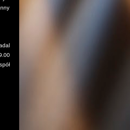
enny
adal
9.00
spół