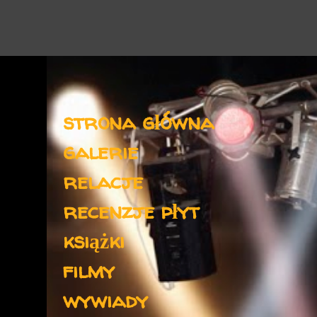
Menu
strona główna
galerie
relacje
recenzje płyt
książki
filmy
wywiady