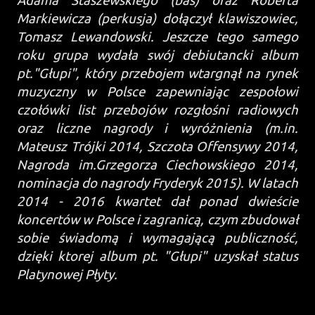
Adama Staszewskiego (bas) oraz Roberta
Markiewicza (perkusja) dołączył klawiszowiec,
Tomasz Lewandowski. Jeszcze tego samego
roku grupa wydała swój debiutancki album
pt."Głupi", który przebojem wtargnął na rynek
muzyczny w Polsce zapewniając zespołowi
czołówki list przebojów rozgłośni radiowych
oraz liczne nagrody i wyróżnienia (m.in.
Mateusz Trójki 2014, Szczota Offensywy 2014,
Nagroda im.Grzegorza Ciechowskiego 2014,
nominacja do nagrody Fryderyk 2015). W latach
2014 - 2016 kwartet dał ponad dwieście
koncertów w Polsce i zagranicą, czym zbudował
sobie świadomą i wymagającą publiczność,
dzięki ktorej album pt. "Głupi" uzyskał status
Platynowej Płyty.