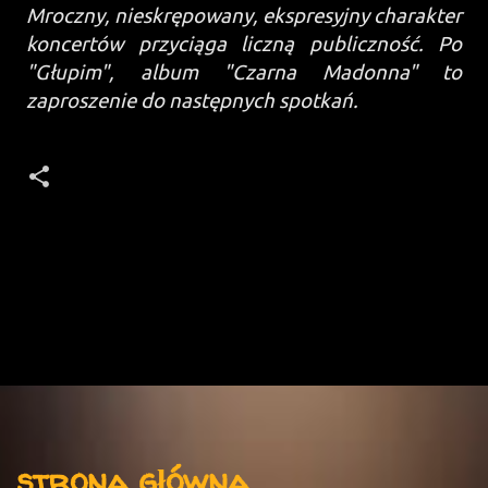
Mroczny, nieskrępowany, ekspresyjny charakter
koncertów przyciąga liczną publiczność. Po
"Głupim", album "Czarna Madonna" to
zaproszenie do następnych spotkań.
K
o
m
e
n
t
Menu
a
strona główna