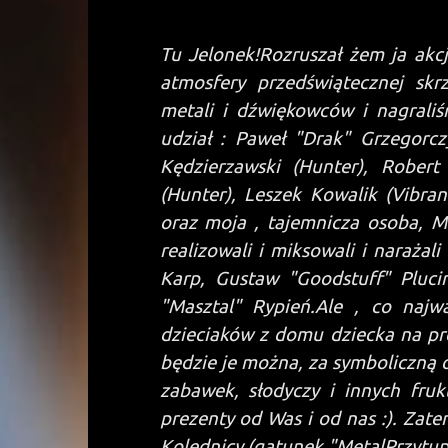
Tu Jelonek!
Rozruszał żem ja akcj
atmosfery przedświątecznej sk
metali i dźwiękowców i nagrali
udział : Paweł "Drak" Grzegorcz
Kędzierzawski (Hunter), Robert
(Hunter), Leszek Kowalik (Vibran
oraz moja , tajemnicza osoba, Mi
realizowali i miksowali i narażal
Karp, Gustaw "Goodstuff" Pluciń
"Masztal" Rypień.
Ale , co najwa
dzieciaków z domu dziecka na pre
będzie je można, za symboliczną o
zabawek, słodyczy i innych fru
prezenty od Was i od nas :). Zatem 
Kolędnicy (gatunek "MetalPrzytup