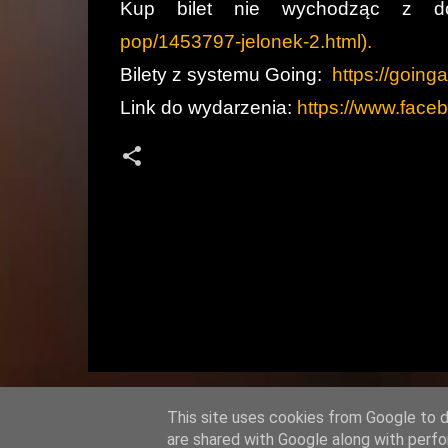
Kup bilet nie wychodząc z
pop/1453797-jelonek-2.html).
Bilety z systemu Going:
https://going
Link do wydarzenia:
https://www.fac
K
o
m
e
n
t
This site uses cookies from Google to de
are shared with Google along with perfo
a