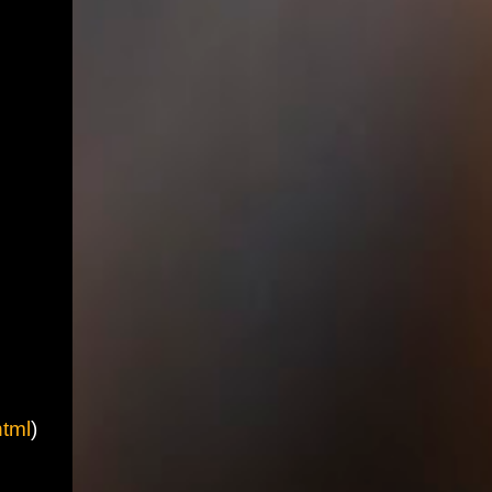
html
)