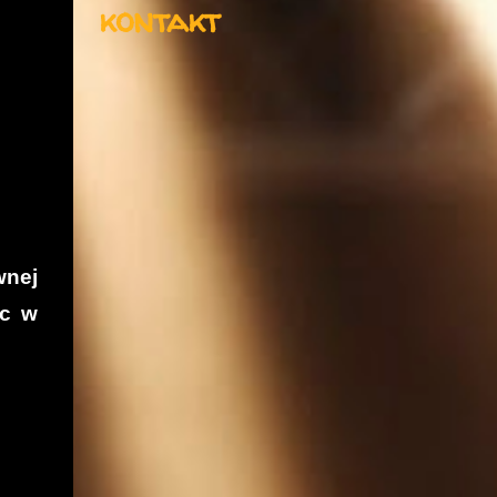
kontakt
wnej
oc w