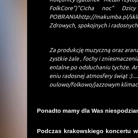
FolkCore")
"Cicha noc" Dzicy 
POBRANIA
http://makumba.pl/skl
Zdrowych, spokojnych i radosnych Ś
Za produkcję muzyczną oraz aranż
zystkie żale , fochy i zniesmaczen
entalne po odsłuchaniu tychże. Ar
eniu radosnej atmosfery świąt :).
oulowo/folkowo/jazzowym klimacie
Ponadto mamy dla Was niespodziankę
Podczas krakowskiego koncertu wr