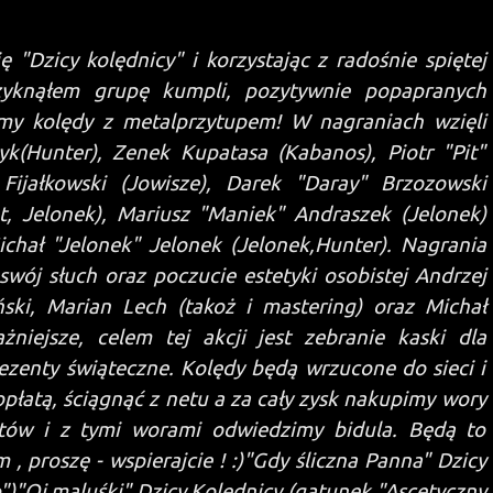
ę "Dzicy kolędnicy" i korzystając z radośnie spiętej
rzyknąłem grupę kumpli, pozytywnie popapranych
śmy kolędy z metalprzytupem! W nagraniach wzięli
yk(Hunter), Zenek Kupatasa (Kabanos), Piotr "Pit"
 Fijałkowski (Jowisze), Darek "Daray" Brzozowski
t, Jelonek), Mariusz "Maniek" Andraszek (Jelonek)
chał "Jelonek" Jelonek (Jelonek,Hunter). Nagrania
i swój słuch oraz poczucie estetyki osobistej Andrzej
ski, Marian Lech (takoż i mastering) oraz Michał
żniejsze, celem tej akcji jest zebranie kaski dla
zenty świąteczne. Kolędy będą wrzucone do sieci i
płatą, ściągnąć z netu a za cały zysk nakupimy wory
któw i z tymi worami odwiedzimy bidula. Będą to
, proszę - wspierajcie ! :)
"Gdy śliczna Panna" Dzicy
")
"Oj maluśki" Dzicy Kolędnicy (gatunek "Ascetyczny