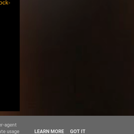
ock-
er-agent
rate usage
LEARN MORE
GOT IT