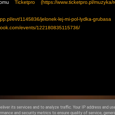
 domu
Ticketpro (https://www.ticketpro.pl/muzyka/r
app.pl/evt/1145836/jelonek-lej-mi-pol-lydka-grubasa
ebook.com/events/122180835115736/
liver its services and to analyze traffic. Your IP address and us
Obsługiwane przez usługę Blogger
rmance and security metrics to ensure quality of service, gene