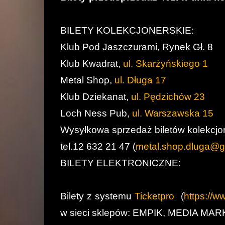
BILETY KOLEKCJONERSKIE:
Klub Pod Jaszczurami, Rynek Gł. 8
Klub Kwadrat,
ul. Skarżyńskiego 1
Metal Shop,
ul. Długa 17
Klub Dziekanat,
ul. Pędzichów 23
Loch Ness Pub,
ul. Warszawska 15
Wysyłkowa sprzedaż biletów kolekcjo
tel.12 632 21 47 (
metal.shop.dluga@g
BILETY ELEKTRONICZNE:
Bilety z systemu
Ticketpro
(
https://w
w sieci sklepów: EMPIK, MEDIA MARK