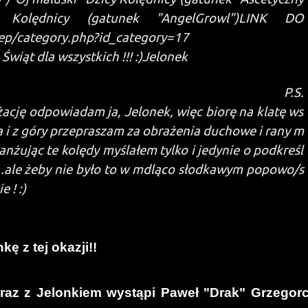
Kolędnicy (gatunek "AngelGrowl")
LINK DO
ep/category.php?id_category=17
wiąt dla wszystkich !!! :)
Jelonek
P.S.
ację odpowiadam ja, Jelonek, więc biorę na klatę ws
ia i z góry przepraszam za obrażenia duchowe i rany m
anżując te kolędy myślałem tylko i jedynie o podkreśl
....ale żeby nie było to w mdląco słodkawym popowo/s
 ! :)
 z tej okazji!!
az z Jelonkiem wystąpi Paweł "Drak" Grzegor