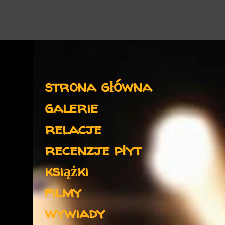
Menu
strona główna
galerie
relacje
recenzje płyt
książki
filmy
wywiady