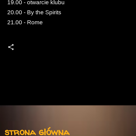
19.00 - otwarcie klubu
20.00 - By the Spirits
21.00 - Rome
K
o
m
e
n
t
Menu
a
strona główna