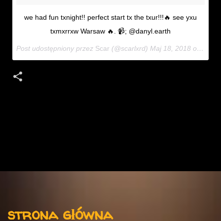
we had fun txnight!! perfect start tx the txur!!!🔥 see yxu
txmxrrxw Warsaw 🔥. 📹; @danyl.earth
Post udostępniony przez
Scar
(@scarlxrd)
Maj 18, 2018 o 6:27 PDT
K
o
m
e
n
t
Menu
a
strona główna