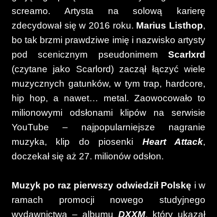
screamo. Artysta na solową karierę
zdecydował się w 2016 roku.
Marius Listhop
,
bo tak brzmi prawdziwe imię i nazwisko artysty
pod scenicznym pseudonimem
Scarlxrd
(czytane jako Scarlord) zaczął łączyć wiele
muzycznych gatunków, w tym trap, hardcore,
hip hop, a nawet… metal. Zaowocowało to
milionowymi odsłonami klipów na serwisie
YouTube – najpopularniejsze nagranie
muzyka, klip do piosenki
Heart Attack
,
doczekał się aż 27. milionów odsłon.
Muzyk po raz pierwszy odwiedził Polskę
i w
ramach promocji nowego studyjnego
wydawnictwa – albumu
DXXM
, który ukazał