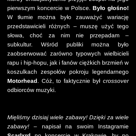
pierwszym koncercie w Polsce.
Było głośno!
W tłumie można było zauważyć wariację
przedstawicieli różnych – muszę użyć tego
słowa, choć za nim nie przepadam –
subkultur. Wśród publiki można było
zaobserwować zarówno typowych wielbicieli
rapu i hip-hopu, jak i fanów ciężkich brzmień w
koszulkach zespołów pokroju legendarnego
Motorhead
. Cóż, to faktycznie był
crossover
odbiorców muzyki.
Mięliśmy dzisiaj wiele zabawy! Dzięki za wiele
zabawy!
– napisał na swoim Instagramie
Scarlxrd
po koncercie w Krakowie, by po