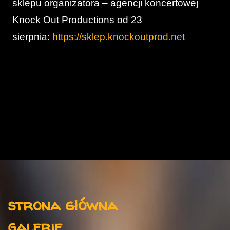
sklepu organizatora – agencji koncertowej
Knock Out Productions od 23
sierpnia:
https://sklep.knockoutprod.net
K
o
m
e
n
t
Menu
a
strona główna
r
galerie
z