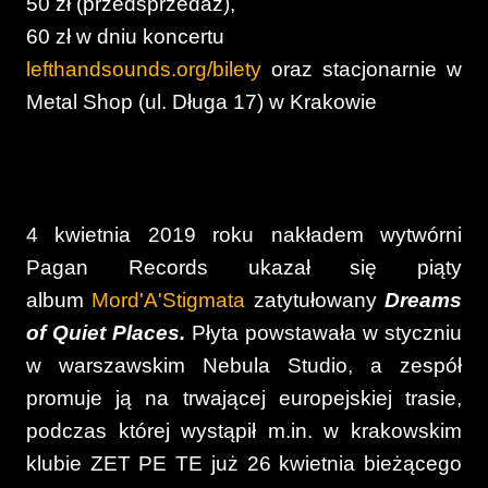
50 zł (przedsprzedaż),
60 zł w dniu koncertu
lefthandsounds.org/bilety
oraz stacjonarnie w
Metal Shop (ul. Długa 17) w Krakowie
4 kwietnia 2019 roku nakładem wytwórni
Pagan Records ukazał się piąty
album
Mord'A'Stigmata
zatytułowany
Dreams
of Quiet Places.
Płyta powstawała w styczniu
w warszawskim Nebula Studio, a zespół
promuje ją na trwającej europejskiej trasie,
podczas której wystąpił m.in. w krakowskim
klubie ZET PE TE już 26 kwietnia bieżącego