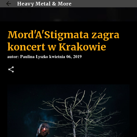
Heavy Metal & More
Przejdź do głównej zawartości
Mord'A'Stigmata zagra
koncert w Krakowie
autor:
Paulina Łyszko
kwietnia 06, 2019