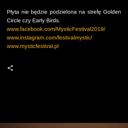
Płyta nie będzie podzielona na strefę Golden
Circle czy Early Birds.
www.facebook.com/MysticFestival2019/
www.instagram.com/festivalmystic/
www.mysticfestival.pl
K
o
m
e
n