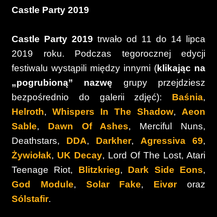
Castle Party 2019
Castle Party 2019
trwało od 11 do 14 lipca
2019 roku. Podczas tegorocznej edycji
festiwalu wystąpili między innymi (
klikając na
„pogrubioną” nazwę
grupy przejdziesz
bezpośrednio do galerii zdjęć):
Baśnia
,
Helroth
,
Whispers In The Shadow
,
Aeon
Sable
,
Dawn Of Ashes
, Merciful Nuns,
Deathstars,
DDA
,
Darkher
,
Agressiva 69
,
Żywiołak
,
UK Decay
, Lord Of The Lost, Atari
Teenage Riot,
Blitzkrieg
,
Dark Side Eons
,
God Module
,
Solar Fake
,
Eivør
oraz
Sólstafir
.