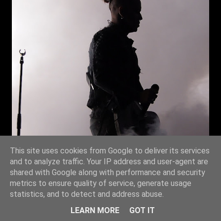
This site uses cookies from Google to deliver its services
and to analyze traffic. Your IP address and user-agent are
shared with Google along with performance and security
metrics to ensure quality of service, generate usage
statistics, and to detect and address abuse.
LEARN MORE
GOT IT