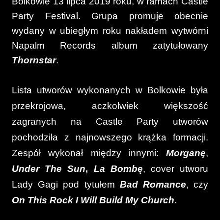
Bolkowie 13 lipca 2019 roku, w ramach Castle
Party Festival. Grupa promuje obecnie
wydany w ubiegłym roku nakładem wytwórni
Napalm Records album zatytułowany
Thornstar
.
Lista utworów wykonanych w Bolkowie była
przekrojowa, aczkolwiek większość
zagranych na Castle Party utworów
pochodziła z najnowszego krążka formacji.
Zespół wykonał między innymi:
Morganę
,
Under The Sun
,
La Bombę
, cover utworu
Lady Gagi pod tytułem
Bad Romance
, czy
On This Rock I Will Build My Church
.