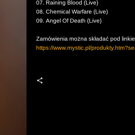
07. Raining Blood (Live)
08. Chemical Warfare (Live)
09. Angel Of Death (Live)
Zamówienia można składać pod linki
https://www.mystic.pl/produkty.htm?se
K
o
m