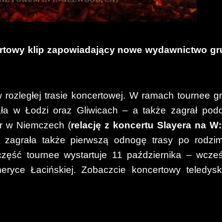
ertowy klip zapowiadający nowe wydawnictwo gr
rozległej trasie koncertowej. W ramach tournee g
ła w Łodzi oraz Gliwicach – a także zagrał pod
r w Niemczech (
relację z koncertu Slayera na W
a zagrała także pierwszą odnogę trasy po rodzi
zęść tournee wystartuje 11 października – wcześ
eryce Łacińskiej. Zobaczcie koncertowy teledys