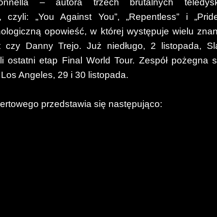
nella – autora trzech brutalnych teledys
, czyli: „You Against You”, „Repentless” i „Prid
onologiczną opowieść, w której występuje wielu zna
 czy Danny Trejo. Już niedługo, 2 listopada, Sl
i ostatni etap Final World Tour. Zespół pożegna s
s Angeles, 29 i 30 listopada.
certowego przedstawia się następująco: