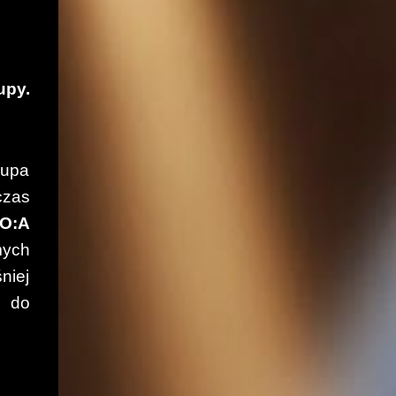
upy.
rupa
czas
:O:A
mych
niej
k do