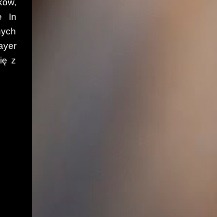
ków,
e In
nych
ayer
ię z