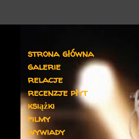
Menu
strona główna
galerie
relacje
recenzje płyt
książki
filmy
wywiady