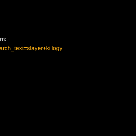
em:
arch_text=slayer+killogy