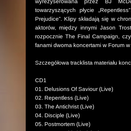
wyreżyserowana przez BJ McDon
towarzyszących płycie „Repentless”
Prejudice”. Klipy składają się w chr
aktorów, między innymi Jason Trost
rozpocznie The Final Campaign, czyl
fanami dwoma koncertami w Forum w Lo
Szczegółowa tracklista materiału kon
CD1
01. Delusions Of Saviour (Live)
02. Repentless (Live)
03. The Antichrist (Live)
04. Disciple (Live)
05. Postmortem (Live)