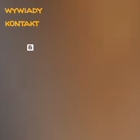
wywiady
kontakt
Obsługiwane przez usługę Blogger
Autor obrazów motywu:
rami_ba