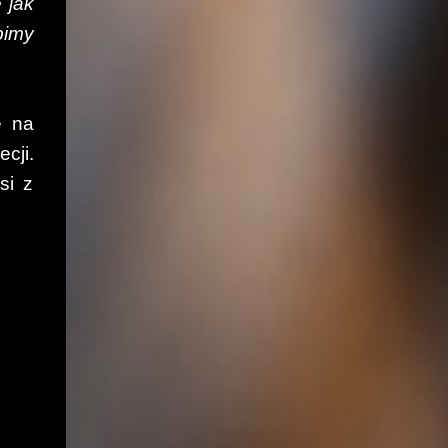
 jak
bimy
ę na
cji.
si z