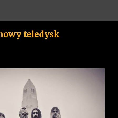
Przejdź do głównej zawartości
 nowy teledysk