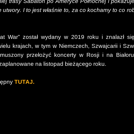
niej trasy Sabaton po Ameryce Północnej i pokazuje
utwory. I to jest właśnie to, za co kochamy to co ro
 War” został wydany w 2019 roku i znalazł si
ielu krajach, w tym w Niemczech, Szwajcarii i Szwe
szony przełożyć koncerty w Rosji i na Białoru
zaplanowane na listopad bieżącego roku.
stępny
TUTAJ.