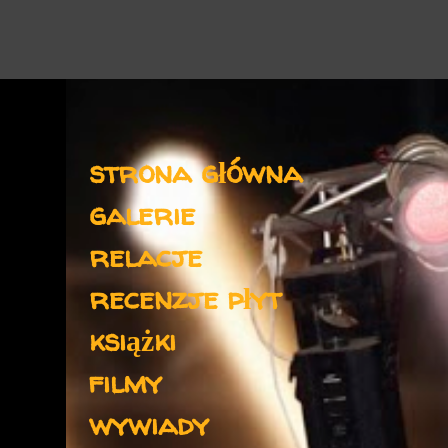
Menu
strona główna
galerie
relacje
recenzje płyt
książki
filmy
wywiady