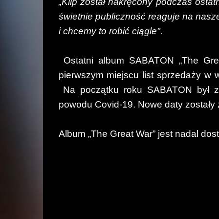
„Klip został nakręcony podczas ostat
świetnie publiczność reaguje na nasze 
i chcemy to robić ciągle".
Ostatni album SABATON „The Great
pierwszym miejscu list sprzedaży w w
Na początku roku SABATON był zmu
powodu Covid-19.
Nowe daty zostały 
Album „The Great War” jest nadal do