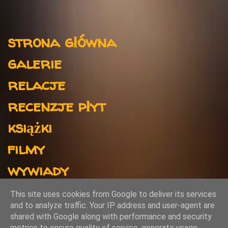
n
t
Menu
a
strona główna
r
galerie
z
e
relacje
recenzje płyt
książki
filmy
wywiady
kontakt
This site uses cookies from Google to deliver its services
and to analyze traffic. Your IP address and user-agent are
shared with Google along with performance and security
metrics to ensure quality of service, generate usage