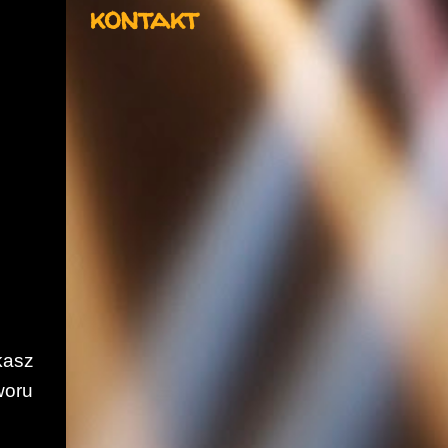
kontakt
kasz
woru