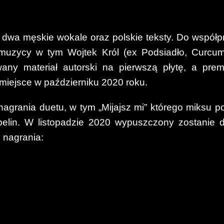
, dwa męskie wokale oraz polskie teksty. Do współp
 muzycy w tym Wojtek Król (ex Podsiadło, Curcum
ny materiał autorski na pierwszą płytę, a prem
a miejsce w październiku 2020 roku.
grania duetu, w tym „Mijajsz mi” którego miksu po
belin. W listopadzie 2020 wypuszczony zostanie d
e nagrania: