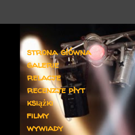
Menu
strona główna
galerie
relacje
recenzje płyt
książki
filmy
wywiady