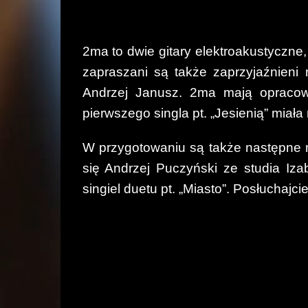
2ma to dwie gitary elektroakustyczne
zapraszani są także zaprzyjaźnieni
Andrzej Janusz. 2ma mają opracowa
pierwszego singla pt. „Jesienią” miał
W przygotowaniu są także następne na
się Andrzej Puczyński ze studia Iza
singiel duetu pt. „Miasto”. Posłuchajci