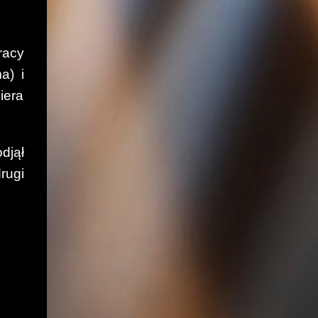
racy
a) i
iera
djął
rugi