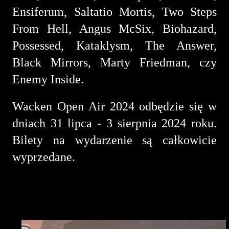
Ensiferum, Saltatio Mortis, Two Steps
From Hell, Angus McSix, Biohazard,
Possessed, Kataklysm, The Answer,
Black Mirrors, Marty Friedman, czy
Enemy Inside.
Wacken Open Air 2024 odbędzie się w
dniach 31 lipca - 3 sierpnia 2024 roku.
Bilety na wydarzenie są całkowicie
wyprzedane.
Zobacz zdjęcia z koncertu
Leave's Eyes
(fot. Paulina Łyszko)
: