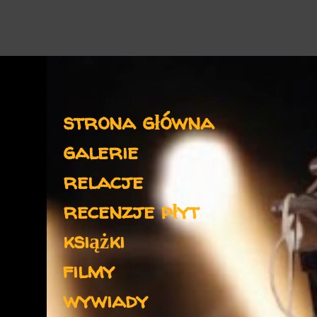
Menu
strona główna
galerie
relacje
recenzje płyt
książki
filmy
wywiady