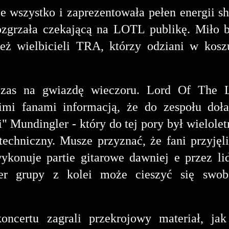
e wszystko i zaprezentowała pełen energii s
zgrzała czekającą na LOTL publikę. Miło 
ż wielbicieli TRA, którzy odziani w kosz
zas na gwiazdę wieczoru. Lord Of The L
imi fanami informacją, że do zespołu doł
 Mundingler - który do tej pory był wielole
echniczny. Musze przyznać, że fani przyjęl
konuje partie gitarowe dawniej e przez li
der grupy z kolei może cieszyć się swob
ncertu zagrali przekrojowy materiał, jak