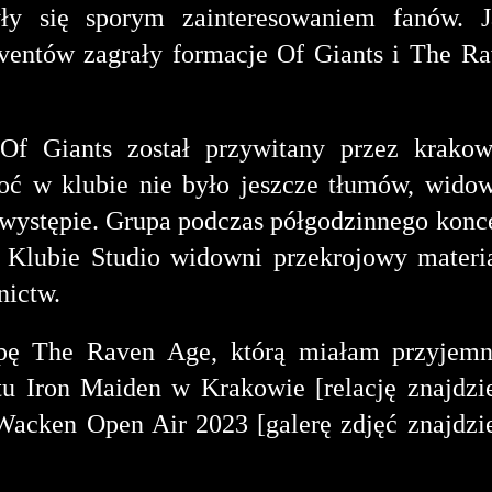
yły się sporym zainteresowaniem fanów. J
eventów zagrały formacje Of Giants i The R
Of Giants został przywitany przez krakow
oć w klubie nie było jeszcze tłumów, wido
 występie. Grupa podczas półgodzinnego konc
Klubie Studio widowni przekrojowy materi
ictw.
upę The Raven Age, którą miałam przyjemn
tu Iron Maiden w Krakowie [relację znajdzi
 Wacken Open Air 2023 [galerę zdjęć znajdzi