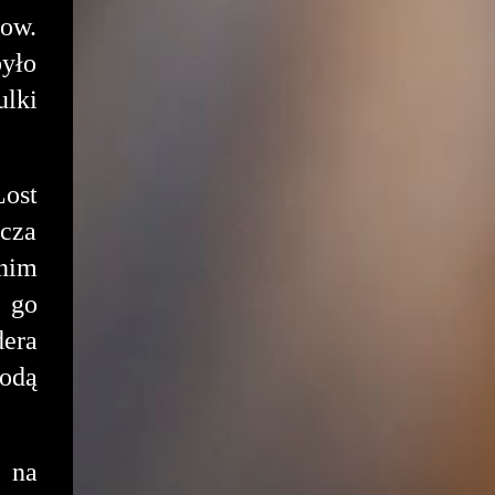
how.
było
ulki
ost
acza
tnim
i go
dera
odą
 na