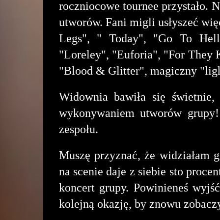
roczniocowe tournee przystało. N
utworów. Fani migli usłyszeć wię
Legs", " Today", "Go To Hell"
"Loreley", "Euforia", "For They 
"Blood & Glitter", magiczny "li
Widownia bawiła się świetnie,
wykonywaniem utworów grupy! C
zespołu.
Muszę przyznać, że widziałam g
na scenie daje z siebie sto procen
koncert grupy. Powinieneś wyjś
kolejną okazję, by znowu zobacz