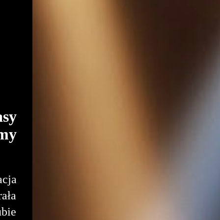
asy
amy
acja
rała
ubie