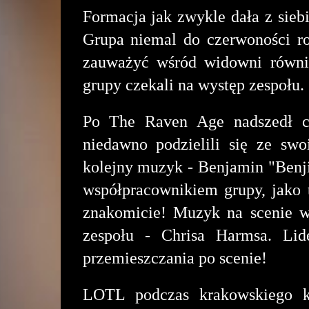
Formacja jak zwykle dała z siebi
Grupa niemal do czerwoności ro
zauważyć wśród widowni równie
grupy czekali na występ zespołu.
Po The Raven Age nadszedł c
niedawno podzielili się ze swo
kolejny muzyk - Benjamin "Benji"
współpracownikiem grupy, jako t
znakomicie! Muzyk na scenie wy
zespołu - Chrisa Harmsa. Li
przemieszczania po scenie!
LOTL podczas krakowskiego ko