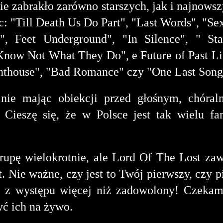
ie zabrakło zarówno starszych, jak i najnows
c: "Till Death Us Do Part", "Last Words", "Se
, Feet Underground", "In Silence", " Sta
Know Not What They Do", e Future of Past Li
ghthouse", "Bad Romance" czy "One Last Son
 nie mając obiekcji przed głośnym, chóra
ieszę się, że w Polsce jest tak wielu fa
rupę wielokrotnie, ale Lord Of The Lost za
t. Nie ważne, czy jest to Twój pierwszy, czy p
ć z występu więcej niż zadowolony! Czeka
yć ich na żywo.