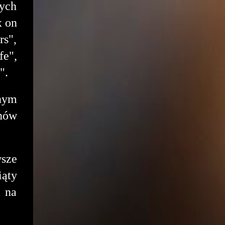
zych
x on
rs",
fe",
g".
lnym
nów
wsze
iąty
m na