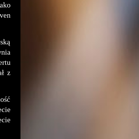
ako
aven
ską
wnia
ertu
ał z
ość
ecie
ecie