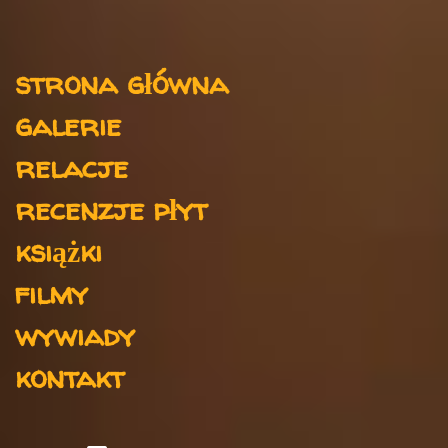
n
t
Menu
a
strona główna
r
galerie
z
e
relacje
recenzje płyt
książki
filmy
wywiady
kontakt