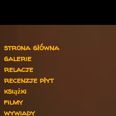
K
o
m
e
n
t
Menu
a
strona główna
r
galerie
z
e
relacje
recenzje płyt
książki
filmy
wywiady