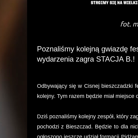
fot. 
Poznaliśmy kolejną gwiazdę f
wydarzenia zagra STACJA B.!
Odbywający się w Cisnej bieszczadzki f
kolejny. Tym razem będzie miał miejsce
Dziś poznaliśmy kolejny zespół, który z
pochodzi z Bieszczad. Będzie to dla ni
ogłoszono jeszcze udział formacji Pidż