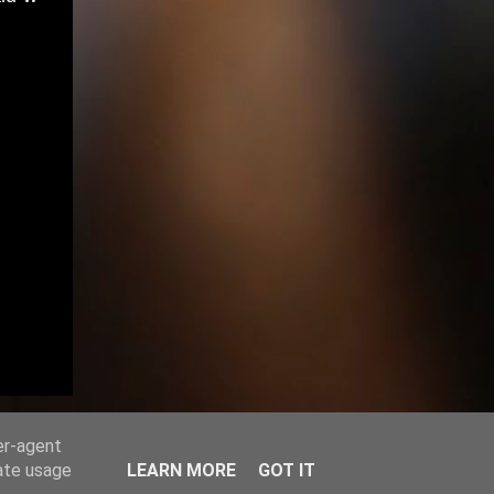
er-agent
rate usage
LEARN MORE
GOT IT