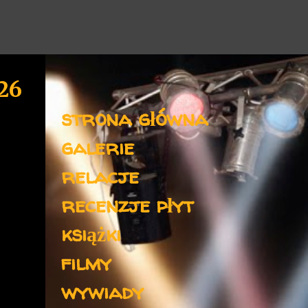
26
Menu
strona główna
galerie
relacje
recenzje płyt
książki
filmy
wywiady