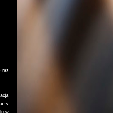
 raz
macja
pory
lu w