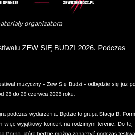
materiały organizatora
estiwalu ZEW SIĘ BUDZI 2026. Podczas
estiwal muzyczny - Zew Się Budzi - odbędzie się już po
 od 26 do 28 czerwca 2026 roku.
agra podczas wydarzenia. Będzie to grupa Stacja B. For
ch więc wyjątkowy koncert na rodzimym terenie. Do tej 
ama Porno, którą będzie można zobaczyć podczas festiwa