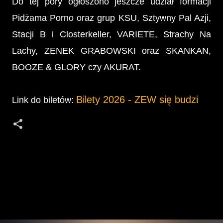
Do tej pory ogłoszono jeszcze udział formacji
Pidżama Porno oraz grup KSU, Sztywny Pal Azji,
Stacji B i Closterkeller, VARIETE, Strachy Na
Lachy, ZENEK GRABOWSKI oraz SKANKAN,
BOOZE & GLORY czy AKURAT.
Bilety 2026 - ZEW się budzi
Link do biletów:
K
o
m
e