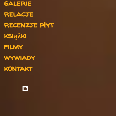
galerie
z
e
relacje
recenzje płyt
książki
filmy
wywiady
kontakt
Obsługiwane przez usługę Blogger
Autor obrazów motywu:
rami_ba