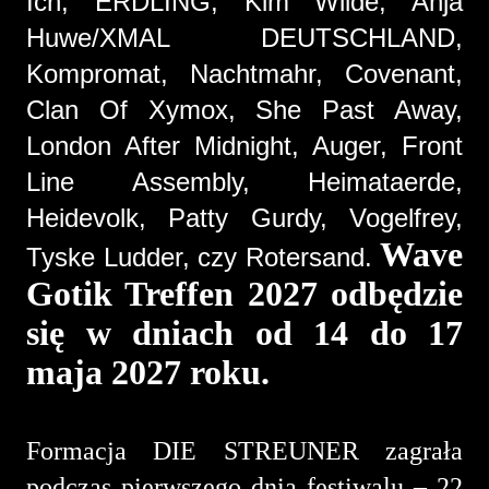
Ich, ERDLING, Kim Wilde, Anja
Huwe/XMAL DEUTSCHLAND,
Kompromat, Nachtmahr, Covenant,
Clan Of Xymox, She Past Away,
London After Midnight, Auger, Front
Line Assembly, Heimataerde,
Heidevolk, Patty Gurdy, Vogelfrey,
Wave
Tyske Ludder, czy Rotersand.
Gotik Treffen 2027 odbędzie
się w dniach od 14 do 17
maja 2027 roku.
Formacja DIE STREUNER zagrała
podczas pierwszego dnia festiwalu – 22