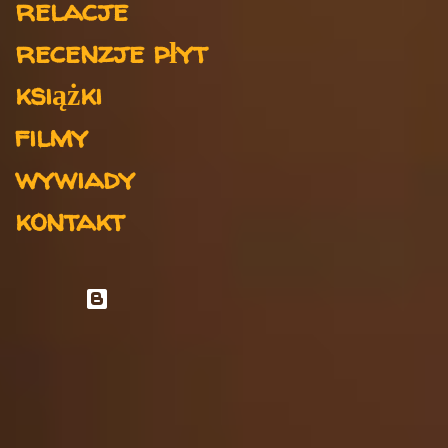
relacje
recenzje płyt
książki
filmy
wywiady
kontakt
Obsługiwane przez usługę Blogger
Autor obrazów motywu:
rami_ba