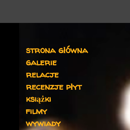
Menu
strona główna
galerie
relacje
recenzje płyt
książki
filmy
wywiady