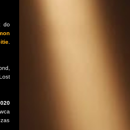
z do
mon
itie
.
ond,
Lost
2020
rwca
czas