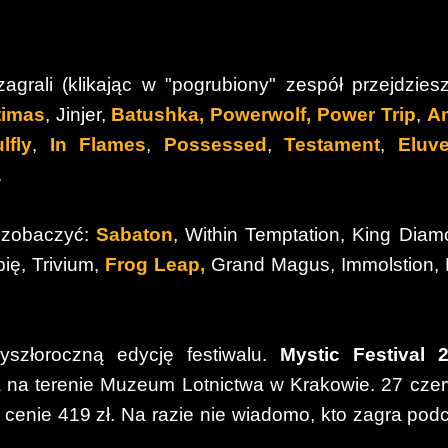
agrali (klikając w "pogrubiony" zespół przejdzies
timas
, Jinjer,
Batushka,
Powerwolf,
Power Trip
,
A
lfly
,
In Flames
,
Possessed
,
Testament
,
Eluve
.
 zobaczyć:
Sabaton
, Within Temptation, King Diam
pię, Trivium,
Frog Leap,
Grand Magus, Immolstion, 
zyszłoroczną edycję festiwalu.
Mystic Festival 
a na terenie Muzeum Lotnictwa w Krakowie. 27 cze
 cenie 419 zł. Na razie nie wiadomo, kto zagra pod