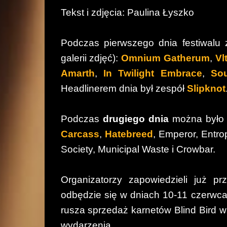
Tekst i zdjęcia: Paulina Łyszko
Podczas pierwszego dnia festiwalu z
galerii zdjęć):
Omnium Gatherum
,
Vl
Amarth
,
In Twilight Embrace
,
Sou
Headlinerem dnia był zespół
Slipknot
Podczas
drugiego dnia
można było
Carcass
,
Hatebreed
, Emperor, Entro
Society, Municipal Waste i Crowbar.
Organizatorzy zapowiedzieli już pr
odbędzie się w dniach 10-11 czerwc
rusza sprzedaż karnetów Blind Bird w
wydarzenia.